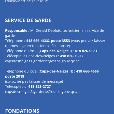
Louise-Martine Lévesque
SERVICE DE GARDE
Responsable
: M. Gérald Deblois, technicien en service de
garde
Téléphone :
418 666-4666, poste 3553
(vous pouvez laisser
un message en tout temps à ce poste)
Téléphone du local (
Caps-des-Neiges I
) :
418 826-0581
Télécopieur Caps-des-Neiges I :
418 826-1503
capsdesneiges1.garderie@cssps.gouv.qc.ca
Téléphone du local (
Caps-des-Neiges II
) :
418 666-4666
poste 2018
(s.v.p., ne pas laisser de message)
Télécopieur:
418 823-2727
capsdesneiges2.garderie@cssps.gouv.qc.ca
FONDATIONS