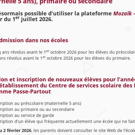
nelle 5 ans), primaire ou secondaire
désormais possible d'utiliser la plateforme
Mozaïk -
er
r du 1
juillet 2026.
dmission dans nos écoles
er
 ans révolus avant le 1
octobre 2026 pour les élèves du préscolai
er
ans révolus avant le 1
octobre 2026 pour les élèves du primaire.
on et inscription de nouveaux élèves pour l’année
établissement du Centre de services scolaire des
mme Passe-Partout
ription au préscolaire (maternelle 5 ans)
ription au primaire ou au secondaire
ription au service de garde
ription d'un élève qui fréquente actuellement une école qui ne fait
u 2 février 2026
, les parents doivent consulter le site Web de l'éc