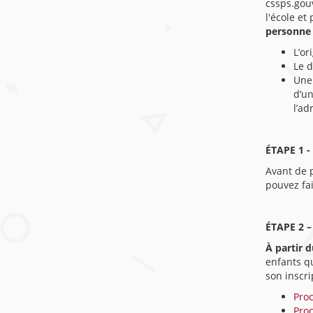
cssps.gouv
l'école et
personne 
L’or
Le d
Une 
d’un
l’ad
ÉTAPE 1 -
Avant de p
pouvez fa
ÉTAPE 2 
À partir d
enfants qu
son inscri
Pro
Pro