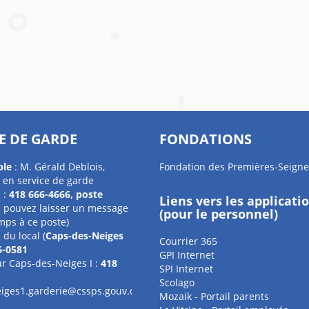
E DE GARDE
FONDATIONS
ble
: M. Gérald Deblois,
Fondation des Premières-Seigne
 en service de garde
 :
418 666-4666, poste
Liens vers les applicati
 pouvez laisser un message
(pour le personnel)
mps à ce poste)
du local (
Caps-des-Neiges
Courrier 365
6-0581
GPI Internet
r Caps-des-Neiges I :
418
SPI Internet
Scolago
iges1.garderie@cssps.gouv.qc.ca
Mozaik - Portail parents