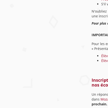
S'il
N'oubliez
une inscri
Pour plus 
IMPORTA
Pour les e
« Présenta
Élèv
Élèv
Inscrip
nos éco
Un réponda
dans
Mozaï
prochain.