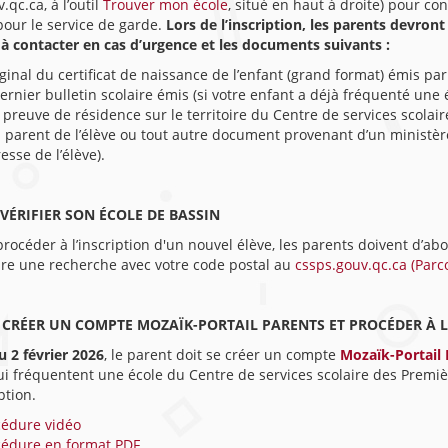
.qc.ca, à l’outil
Trouver mon école
, situé en haut à droite) pour con
 pour le service de garde.
Lors de l’inscription, les parents devron
à contacter en cas d’urgence et les documents suivants :
iginal du certificat de naissance de l’enfant (grand format) émis par l
ernier bulletin scolaire émis (si votre enfant a déjà fréquenté une é
preuve de résidence sur le territoire du Centre de services scola
 parent de l’élève ou tout autre document provenant d’un ministè
resse de l’élève).
 VÉRIFIER SON ÉCOLE DE BASSIN
rocéder à l’inscription d'un nouvel élève, les parents doivent d’abor
ire une recherche avec votre code postal au
cssps.gouv.qc.ca (Parc
– CRÉER UN COMPTE MOZAÏK-PORTAIL PARENTS ET PROCÉDER À L
u 2 février 2026
, le parent doit se créer un compte
Mozaïk-Portail 
i fréquentent une école du Centre de services scolaire des Premièr
ption.
cédure vidéo
cédure en format PDF