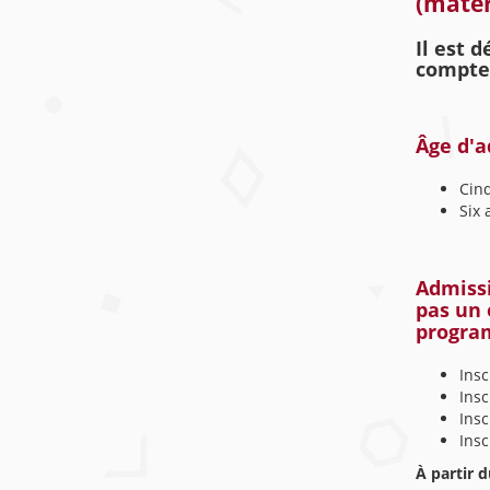
(mater
Il est 
compte
Âge d'a
Cinq
Six 
Admissi
pas un 
progra
Insc
Insc
Insc
Insc
À partir d