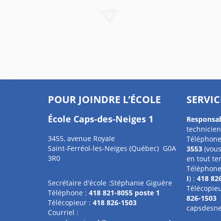
POUR JOINDRE L’ÉCOLE
SERVIC
École Caps-des-Neiges 1
Responsa
technicien
3455, avenue Royale
Téléphone
Saint-Ferréol-les-Neiges (Québec) G0A
3553
(vous
3R0
en tout te
Téléphone 
I
) :
418 82
Secrétaire d'école :Stéphanie Giguère
Télécopieu
Téléphone :
418 821-8055 poste 1
826-1503
Télécopieur :
418 826-1503
capsdesne
Courriel :