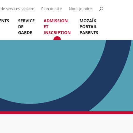
de services scolaire
Plan du site
Nous joindre
ENTS
SERVICE
ADMISSION
MOZAÏK
DE
ET
PORTAIL
GARDE
INSCRIPTION
PARENTS