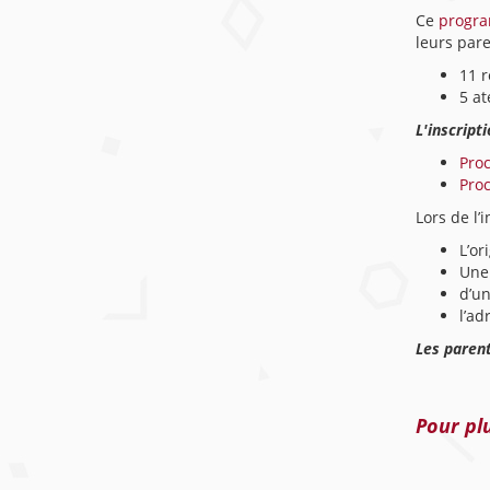
Ce
progra
leurs pare
11 r
5 at
L'inscript
Pro
Pro
Lors de l’
L’or
Une 
d’un
l’ad
Les parent
Pour plu