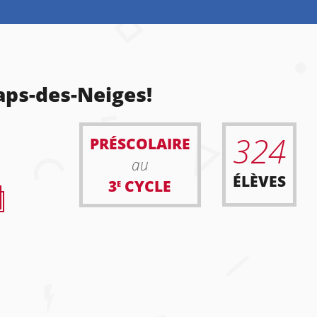
aps-des-Neiges!
324
PRÉSCOLAIRE
au
ÉLÈVES
3
CYCLE
E