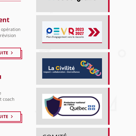
ent
 opération
prévision
UITE
u
e
et coach
UITE