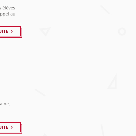
s élèves
appel au
UITE
aine,
UITE