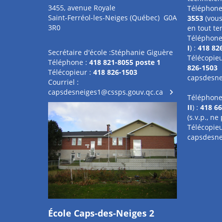
3455, avenue Royale
Téléphone
Saint-Ferréol-les-Neiges (Québec) G0A
3553
(vous
3R0
en tout te
Téléphone 
I
) :
418 82
Secrétaire d'école :Stéphanie Giguère
Télécopieu
Téléphone :
418 821-8055 poste 1
826-1503
Télécopieur :
418 826-1503
capsdesne
Courriel :
capsdesneiges1@cssps.gouv.qc.ca
Téléphone 
II
) :
418 66
(s.v.p., n
Télécopie
capsdesne
École Caps-des-Neiges 2