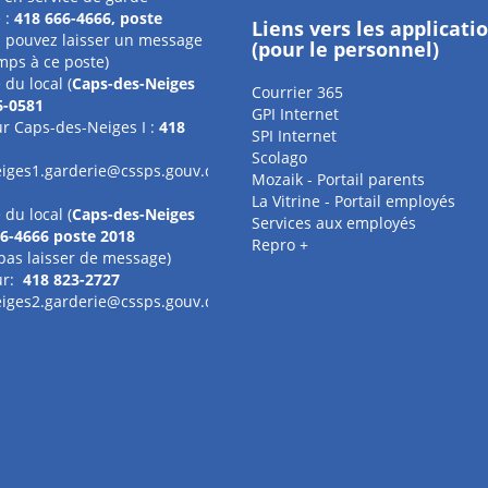
 :
418 666-4666, poste
Liens vers les applicati
 pouvez laisser un message
(pour le personnel)
mps à ce poste)
du local (
Caps-des-Neiges
Courrier 365
6-0581
GPI Internet
r Caps-des-Neiges I :
418
SPI Internet
Scolago
iges1.garderie@cssps.gouv.qc.ca
Mozaik - Portail parents
La Vitrine - Portail employés
du local (
Caps-des-Neiges
Services aux employés
6-4666 poste 2018
Repro +
e pas laisser de message)
ur:
418 823-2727
iges2.garderie@cssps.gouv.qc.ca