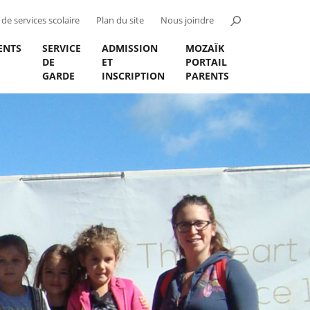
de services scolaire
Plan du site
Nous joindre
ENTS
SERVICE
ADMISSION
MOZAÏK
DE
ET
PORTAIL
GARDE
INSCRIPTION
PARENTS