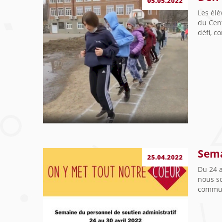
05.05.2022
Les élè
du Cent
défi, c
Sema
25.04.2022
Du 24 a
nous so
commun