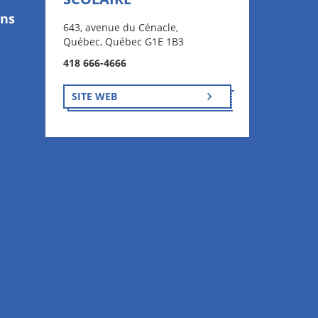
ons
643, avenue du Cénacle,
Québec, Québec G1E 1B3
418 666-4666
SITE WEB