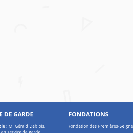
E DE GARDE
FONDATIONS
ble
: M. Gérald Deblois,
Fondation des Premières-Seigne
 en service de garde