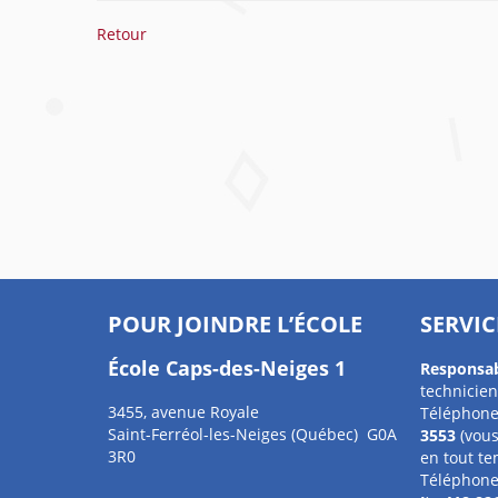
Retour
POUR JOINDRE L’ÉCOLE
SERVIC
École Caps-des-Neiges 1
Responsa
technicien
3455, avenue Royale
Téléphone
Saint-Ferréol-les-Neiges (Québec) G0A
3553
(vous
3R0
en tout te
Téléphone 