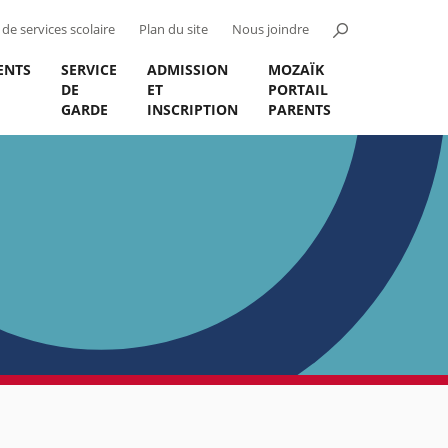
de services scolaire
Plan du site
Nous joindre
ENTS
SERVICE
ADMISSION
MOZAÏK
DE
ET
PORTAIL
GARDE
INSCRIPTION
PARENTS