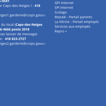
6-0581
GPI Internet
r Caps-des-Neiges I :
418
SPI Internet
Scolago
iges1.garderie@cssps.gouv.qc.ca
Mozaik - Portail parents
La Vitrine - Portail employés
du local (
Caps-des-Neiges
Services aux employés
6-4666 poste 2018
Repro +
e pas laisser de message)
ur:
418 823-2727
iges2.garderie@cssps.gouv.qc.ca