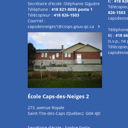
I
) :
418 82
Secrétaire d'école :Stéphanie Giguère
Télécopieu
Téléphone :
418 821-8055 poste 1
826-1503
Télécopieur :
418 826-1503
capsdesne
Courriel :
capsdesneiges1@cssps.gouv.qc.ca
Téléphone 
II
) :
418 66
(s.v.p., n
Télécopie
capsdesne
École Caps-des-Neiges 2
273, avenue Royale
Saint-Tite-des-Caps (Québec) G0A 4J0
Secrétaire d’école : Sophie Fortin