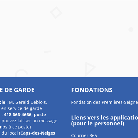
E DE GARDE
FONDATIONS
ble
: M. Gérald Deblois,
Fondation des Premières-Seigne
 en service de garde
 :
418 666-4666, poste
Liens vers les applicati
 pouvez laisser un message
(pour le personnel)
mps à ce poste)
du local (
Caps-des-Neiges
Courrier 365